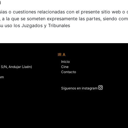
n
sias o cuestiones relacionadas con el presente sitio web o d
a, a la que se someten expresamente las partes, siendo com
su uso los Juzgados y Tribunales
IR A
Inicio
 S/N, Andujar (Jaén)
Cine
Contacto
com
Síguenos en instagram