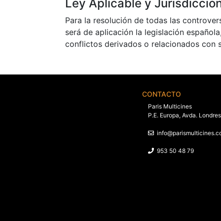
Ley Aplicable y Jurisdicció
Para la resolución de todas las controver
será de aplicación la legislación español
conflictos derivados o relacionados con 
CONTACTO
Paris Multicines
P.E. Europa, Avda. Londres
info@parismulticines.
953 50 48 79