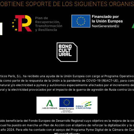
. OBTIENE SOPORTE DE LOS SIGUIENTES ORGANI
cos París, S.L. ha recibido una ayuda de la Unión Europea con cargo al Programa Operativ
da como parte de la respuesta de la Unión a la pandemia de COVID-19 (REACT-UE), para com
natural y/o electricidad a pymes y autónomos especialmente afectados por el incremento de 
ural y la electricidad provocados por el impacto de la guerra de agresión de Rusia contra Ucra
 sido beneficiaria del Fondo Europeo de Desarrollo Regional cuyo objetivo es la mejora de la co
cual ha puesto en marcha un Plan de Acción con el objetivo de reforzar la digitalización y la 
 año 2024. Para ello ha contado con el apoyo del Programa Pyme Digital de la Cámara de Com
#EuropaSeSiente