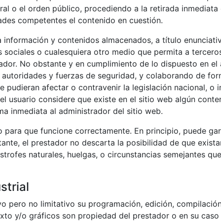
oral o el orden público, procediendo a la retirada inmediata 
ades competentes el contenido en cuestión.
 información y contenidos almacenados, a título enunciativo
 sociales o cualesquiera otro medio que permita a tercero
dor. No obstante y en cumplimiento de lo dispuesto en el ar
 autoridades y fuerzas de seguridad, y colaborando de form
pudieran afectar o contravenir la legislación nacional, o i
el usuario considere que existe en el sitio web algún conte
rma inmediata al administrador del sitio web.
o para que funcione correctamente. En principio, puede gar
tante, el prestador no descarta la posibilidad de que exist
trofes naturales, huelgas, o circunstancias semejantes que
strial
tivo pero no limitativo su programación, edición, compilac
exto y/o gráficos son propiedad del prestador o en su caso