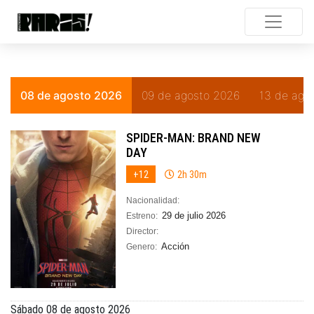
08 de agosto 2026
09 de agosto 2026
13 de ago
SPIDER-MAN: BRAND NEW
DAY
+12
2h 30m
Nacionalidad:
29 de julio 2026
Estreno:
Director:
Acción
Genero:
Sábado 08 de agosto 2026